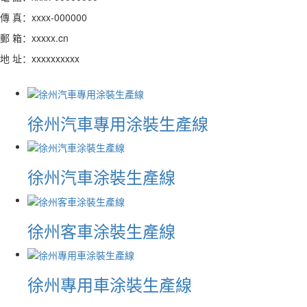
傳 真：xxxx-000000
郵 箱：xxxxx.cn
地 址：xxxxxxxxxx
徐州汽車專用涂裝生產線
徐州汽車涂裝生產線
徐州客車涂裝生產線
徐州專用車涂裝生產線