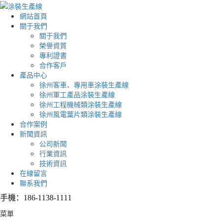
網站首頁
關于我們
關于我們
榮譽資質
專利證書
合作客戶
產品中心
徐州客車、專用車涂裝生產線
徐州軍工產品涂裝生產線
徐州工程機械類涂裝生產線
徐州風電葉片類涂裝生產線
合作案例
新聞資訊
公司新聞
行業資訊
技術資訊
在線留言
聯系我們
手機：186-1138-1111
菜單