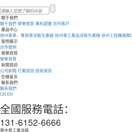
關于我們
關于我們
榮譽資質
專利證書
合作客戶
產品中心
徐州客車、專用車涂裝生產線
徐州軍工產品涂裝生產線
徐州工程機械類
案例展示
合作案例
榮譽資質
榮譽資質
新聞資訊
公司新聞
行業資訊
技術資訊
在線留言
聯系我們
聯系我們
CN
EN
全國服務電話：
131-6152-6666
景中景工業涂裝